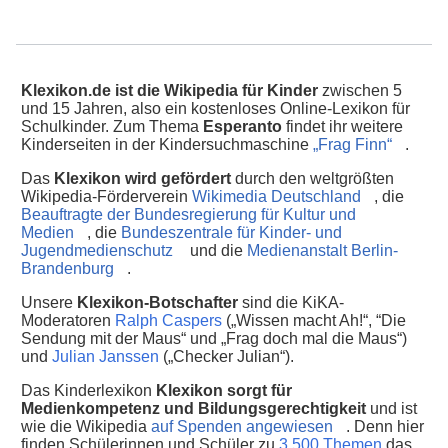
Klexikon.de ist die Wikipedia für Kinder
zwischen 5
und 15 Jahren, also ein kostenloses Online-Lexikon für
Schulkinder. Zum Thema
Esperanto
findet ihr weitere
Kinderseiten in der Kindersuchmaschine
„Frag Finn“
.
Das
Klexikon wird gefördert
durch den weltgrößten
Wikipedia-Förderverein
Wikimedia Deutschland
, die
Beauftragte der Bundesregierung für Kultur und
Medien
, die
Bundeszentrale für Kinder- und
Jugendmedienschutz
und die
Medienanstalt Berlin-
Brandenburg
.
Unsere
Klexikon-Botschafter
sind die KiKA-
Moderatoren
Ralph Caspers
(„Wissen macht Ah!“, “Die
Sendung mit der Maus“ und „Frag doch mal die Maus“)
und
Julian Janssen
(„Checker Julian“).
Das Kinderlexikon
Klexikon sorgt für
Medienkompetenz und Bildungsgerechtigkeit
und ist
wie die Wikipedia
auf Spenden angewiesen
. Denn hier
finden Schülerinnen und Schüler zu
3.500 Themen
das