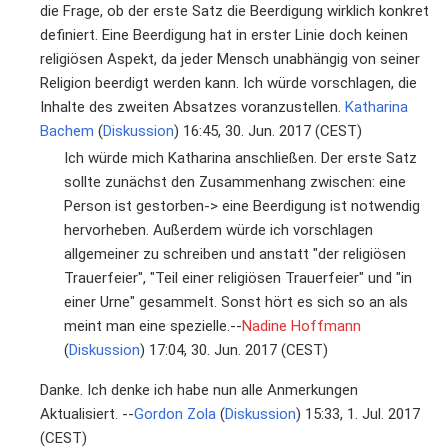
die Frage, ob der erste Satz die Beerdigung wirklich konkret
definiert. Eine Beerdigung hat in erster Linie doch keinen
religiösen Aspekt, da jeder Mensch unabhängig von seiner
Religion beerdigt werden kann. Ich würde vorschlagen, die
Inhalte des zweiten Absatzes voranzustellen.
Katharina
Bachem
(
Diskussion
) 16:45, 30. Jun. 2017 (CEST)
Ich würde mich Katharina anschließen. Der erste Satz
sollte zunächst den Zusammenhang zwischen: eine
Person ist gestorben-> eine Beerdigung ist notwendig
hervorheben. Außerdem würde ich vorschlagen
allgemeiner zu schreiben und anstatt "der religiösen
Trauerfeier", "Teil einer religiösen Trauerfeier" und "in
einer Urne" gesammelt. Sonst hört es sich so an als
meint man eine spezielle.--
Nadine Hoffmann
(
Diskussion
) 17:04, 30. Jun. 2017 (CEST)
Danke. Ich denke ich habe nun alle Anmerkungen
Aktualisiert. --
Gordon Zola
(
Diskussion
) 15:33, 1. Jul. 2017
(CEST)