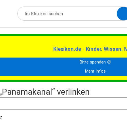
Klexikon.de - Kinder. Wissen. 
Bitte spenden 😊
Mehr Infos
f „Panamakanal“ verlinken
e