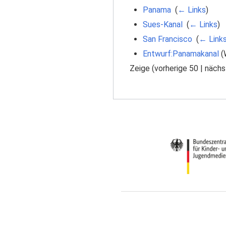
Panama
‎
(
← Links
)
Sues-Kanal
‎
(
← Links
)
San Francisco
‎
(
← Link
Entwurf:Panamakanal
(W
Zeige (
vorherige 50
|
nächs