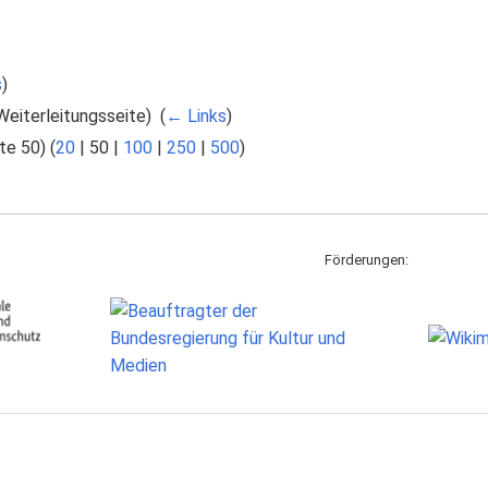
s
)
eiterleitungsseite) ‎
(
← Links
)
te 50
) (
20
|
50
|
100
|
250
|
500
)
Förderungen: