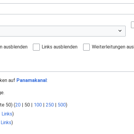
en ausblenden
Links ausblenden
Weiterleitungen au
nken auf
Panamakanal
:
ge.
te 50
) (
20
|
50
|
100
|
250
|
500
)
 Links
)
Links
)