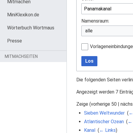
Mitmachen
MiniKlexikon.de
Namensraum:
Wörterbuch Wortmaus
Presse
Vorlageneinbindung
MITMACHSEITEN
Los
Die folgenden Seiten verli
Angezeigt werden 7 Einträ
Zeige (
vorherige 50
|
nächs
Sieben Weltwunder
‎
(
←
Atlantischer Ozean
‎
(
← 
Kanal
‎
(
← Links
)