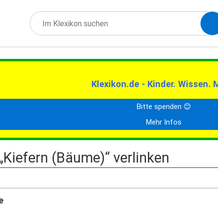
Klexikon.de - Kinder. Wissen. 
Bitte spenden 😊
Mehr Infos
 „Kiefern (Bäume)“ verlinken
e