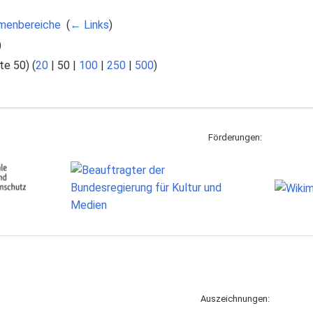
menbereiche
‎
(
← Links
)
)
te 50
) (
20
|
50
|
100
|
250
|
500
)
Förderungen:
Auszeichnungen: