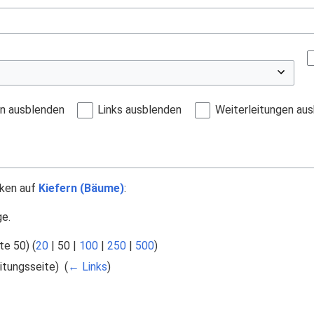
en ausblenden
Links ausblenden
Weiterleitungen au
nken auf
Kiefern (Bäume)
:
ge.
te 50
) (
20
|
50
|
100
|
250
|
500
)
itungsseite) ‎
(
← Links
)