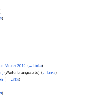
s
)
ks
)
rum/Archiv 2019
‎
(
← Links
)
um)
(Weiterleitungsseite) ‎
(
← Links
)
en
‎
(
← Links
)
s
)