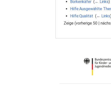
Borkenkäfer
‎
(
← Links
)
Hilfe:Ausgewählte The
Hilfe:Qualität
‎
(
← Links
Zeige (
vorherige 50
|
nächs