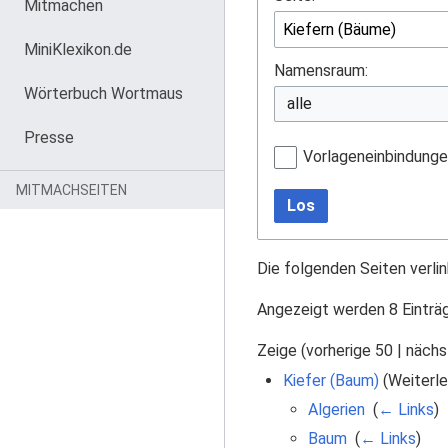
Mitmachen
MiniKlexikon.de
Namensraum:
Wörterbuch Wortmaus
Presse
Vorlageneinbindung
MITMACHSEITEN
Los
Die folgenden Seiten verli
Angezeigt werden 8 Einträ
Zeige (
vorherige 50
|
nächs
Kiefer (Baum)
(Weiterle
Algerien
‎
(
← Links
)
Baum
‎
(
← Links
)