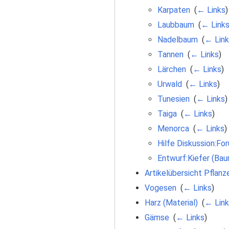
Karpaten
‎
(
← Links
)
Laubbaum
‎
(
← Link
Nadelbaum
‎
(
← Lin
Tannen
‎
(
← Links
)
Lärchen
‎
(
← Links
)
Urwald
‎
(
← Links
)
Tunesien
‎
(
← Links
)
Taiga
‎
(
← Links
)
Menorca
‎
(
← Links
)
Hilfe Diskussion:Fo
Entwurf:Kiefer (Ba
Artikelübersicht Pflanz
Vogesen
‎
(
← Links
)
Harz (Material)
‎
(
← Link
Gämse
‎
(
← Links
)