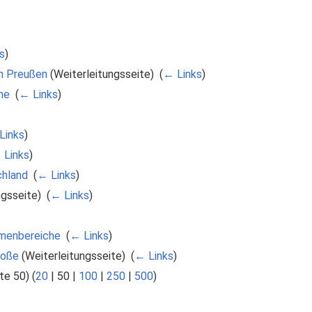
s
)
on Preußen
(Weiterleitungsseite) ‎
(
← Links
)
he
‎
(
← Links
)
Links
)
 Links
)
chland
‎
(
← Links
)
gsseite) ‎
(
← Links
)
menbereiche
‎
(
← Links
)
roße
(Weiterleitungsseite) ‎
(
← Links
)
te 50
) (
20
|
50
|
100
|
250
|
500
)