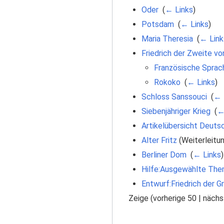
Oder
‎
(
← Links
)
Potsdam
‎
(
← Links
)
Maria Theresia
‎
(
← Link
Friedrich der Zweite v
Französische Sprac
Rokoko
‎
(
← Links
)
Schloss Sanssouci
‎
(
← 
Siebenjähriger Krieg
‎
(
←
Artikelübersicht Deuts
Alter Fritz
(Weiterleitun
Berliner Dom
‎
(
← Links
)
Hilfe:Ausgewählte The
Entwurf:Friedrich der G
Zeige (
vorherige 50
|
nächs