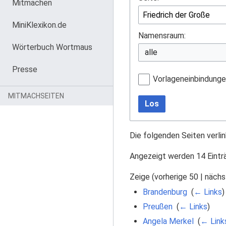
Mitmachen
MiniKlexikon.de
Namensraum:
Wörterbuch Wortmaus
Presse
Vorlageneinbindung
MITMACHSEITEN
Los
Die folgenden Seiten verli
Angezeigt werden 14 Eintr
Zeige (
vorherige 50
|
nächs
Brandenburg
‎
(
← Links
)
Preußen
‎
(
← Links
)
Angela Merkel
‎
(
← Link