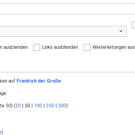
en ausblenden
Links ausblenden
Weiterleitungen au
nken auf
Friedrich der Große
:
äge.
te 50
) (
20
|
50
|
100
|
250
|
500
)
s
)