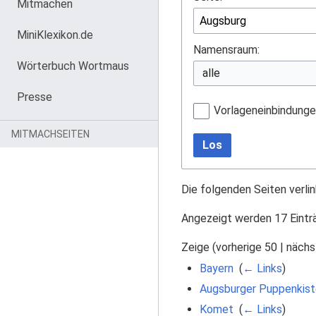
Mitmachen
MiniKlexikon.de
Namensraum:
Wörterbuch Wortmaus
Presse
Vorlageneinbindung
MITMACHSEITEN
Los
Die folgenden Seiten verli
Angezeigt werden 17 Eintr
Zeige (
vorherige 50
|
nächs
Bayern
‎
(
← Links
)
Augsburger Puppenkist
Komet
‎
(
← Links
)