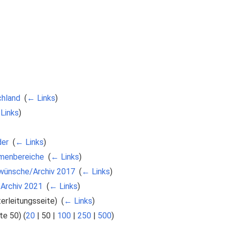
chland
‎
(
← Links
)
Links
)
der
‎
(
← Links
)
menbereiche
‎
(
← Links
)
elwünsche/Archiv 2017
‎
(
← Links
)
/Archiv 2021
‎
(
← Links
)
erleitungsseite) ‎
(
← Links
)
te 50
) (
20
|
50
|
100
|
250
|
500
)