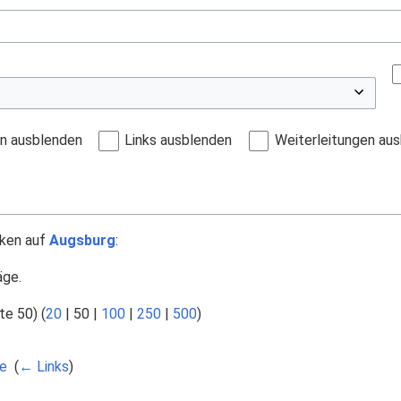
en ausblenden
Links ausblenden
Weiterleitungen au
nken auf
Augsburg
:
äge.
te 50
) (
20
|
50
|
100
|
250
|
500
)
e
‎
(
← Links
)