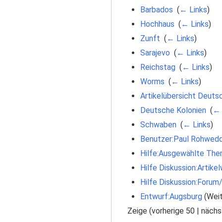
Barbados
‎
(
← Links
)
Hochhaus
‎
(
← Links
)
Zunft
‎
(
← Links
)
Sarajevo
‎
(
← Links
)
Reichstag
‎
(
← Links
)
Worms
‎
(
← Links
)
Artikelübersicht Deuts
Deutsche Kolonien
‎
(
← 
Schwaben
‎
(
← Links
)
Benutzer:Paul Rohwed
Hilfe:Ausgewählte The
Hilfe Diskussion:Artik
Hilfe Diskussion:Forum
Entwurf:Augsburg
(Weit
Zeige (
vorherige 50
|
nächs