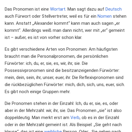
Das Pronomen ist eine
Wortart
. Man sagt dazu auf
Deutsch
auch Fürwort oder Stellvertreter, weil es für ein
Nomen
stehen
kann. Anstatt „Alexander kommt“ kann man auch sagen „er
kommt“. Allerdings weiß man dann nicht, wer mit „er“ gemeint
ist – außer, es ist von vorher schon klar.
Es gibt verschiedene Arten von Pronomen: Am häufigsten
braucht man die Personalpronomen, die persönlichen
Fürwörter: ich, du, er, sie, es, wir, ihr, sie. Die
Possessivpronomen sind die besitzanzeigenden Fürwörter:
mein, dein, sein, ihr, unser, euer, ihr. Die Reflexivpronomen sind
die rückbezüglichen Fürwörter: mich, dich, sich, uns, euer, sich.
Es gibt noch einige Gruppen mehr.
Die Pronomen stehen in der Einzahl: Ich, du er, sie, es, oder
aber in der Mehrzahl: wir, ihr, sie. Das Pronomen „sie“ ist also
doppeldeutig. Man merkt erst am
Verb
, ob es in der Einzahl
oder in der Mehrzahl gemeint ist. Als Beispiel: „Sie geht nach
Hause“, das ist eine
weibliche
Person. Oder: „Sie gehen nach