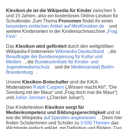
Klexikon.de ist die Wikipedia für Kinder
zwischen 5
und 15 Jahren, also ein kostenloses Online-Lexikon für
Schulkinder. Zum Thema
Pronomen
findet ihr einen
besonders einfachen Artikel auf MiniKlexikon.de
und
weitere Kinderseiten in der Kindersuchmaschine
„Frag
Finn“
.
Das
Klexikon wird gefördert
durch den weltgrößten
Wikipedia-Förderverein
Wikimedia Deutschland
, die
Beauftragte der Bundesregierung für Kultur und
Medien
, die
Bundeszentrale für Kinder- und
Jugendmedienschutz
und die
Medienanstalt Berlin-
Brandenburg
.
Unsere
Klexikon-Botschafter
sind die KiKA-
Moderatoren
Ralph Caspers
(„Wissen macht Ah!“, “Die
Sendung mit der Maus“ und „Frag doch mal die Maus“)
und
Julian Janssen
(„Checker Julian“).
Das Kinderlexikon
Klexikon sorgt für
Medienkompetenz und Bildungsgerechtigkeit
und ist
wie die Wikipedia
auf Spenden angewiesen
. Denn hier
finden Schülerinnen und Schüler zu
3.500 Themen
das
Wichtigste einfach erklärt, mit Definition und Bildern. Das