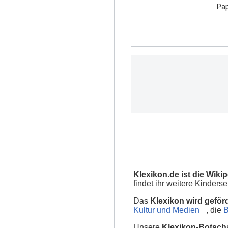
Pap
Klexikon.de ist die Wikip
findet ihr weitere Kinder
Das
Klexikon wird geför
Kultur und Medien
, die
B
Unsere
Klexikon-Botscha