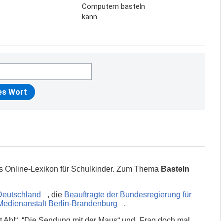
Computern basteln
kann
es Online-Lexikon für Schulkinder. Zum Thema
Basteln
Deutschland
, die
Beauftragte der Bundesregierung für
Medienanstalt Berlin-Brandenburg
.
 Ah!“, “Die Sendung mit der Maus“ und „Frag doch mal