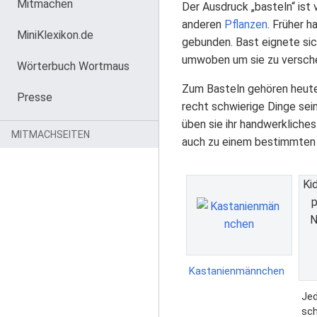
Mitmachen
Der Ausdruck „basteln“ ist
anderen
Pflanzen
. Früher 
MiniKlexikon.de
gebunden. Bast eignete sic
umwoben um sie zu verschen
Wörterbuch Wortmaus
Zum Basteln gehören heute 
Presse
recht schwierige Dinge sein
üben sie ihr handwerkliches
MITMACHSEITEN
auch zu einem bestimmte
Ki
p
N
Kastanienmännchen
Jed
sch