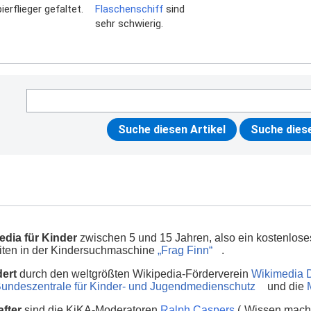
ierflieger gefaltet.
Flaschenschiff
sind
sehr schwierig.
edia für Kinder
zwischen 5 und 15 Jahren, also ein kostenlos
seiten in der Kindersuchmaschine
„Frag Finn“
.
dert
durch den weltgrößten Wikipedia-Förderverein
Wikimedia 
undeszentrale für Kinder- und Jugendmedienschutz
und die
fter
sind die KiKA-Moderatoren
Ralph Caspers
(„Wissen macht