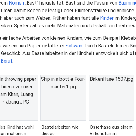
 vom
Nomen
„Bast“ hergeleitet. Bast sind die Fasern von
Baumrin
hat man damit Reben befestigt oder Blumensträuße und ähnliche
h aber auch zum Weben. Früher haben fast alle
Kinder
im Kinder
ken. Später gab es mehr Materialien und deshalb ein breiteres
einfache Arbeiten von kleinen Kindern, wie zum Beispiel Klebe
, wie ein aus Papier gefalteter
Schwan
. Durch Basteln lernen K
 Geschick. Aus Bastelarbeiten in der Kindheit entwickelt sich oft
n
Beruf
.
ds throwing paper
Ship in a bottle Four-
BirkenHase 1507.jpg
lanes over river
master1.jpg
am Khan, Luang
Prabang.JPG
es Kind hat wohl
Bastelarbeiten wie
Osterhase aus einem
on mal einen
dieses
Birkenstamm