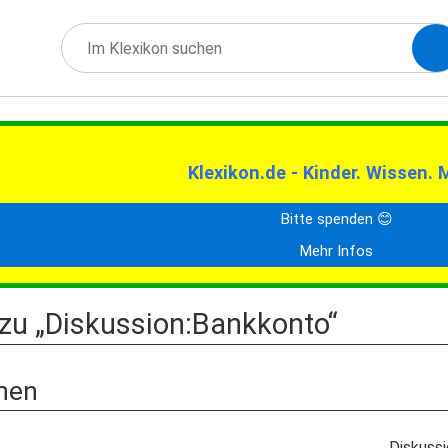
Klexikon.de - Kinder. Wissen. 
Bitte spenden 😊
Mehr Infos
zu „Diskussion:Bankkonto“
nen
Diskuss