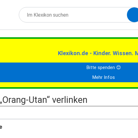
Klexikon.de - Kinder. Wissen. 
Bitte spenden 😊
Mehr Infos
 „Orang-Utan“ verlinken
e