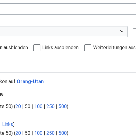
en ausblenden
Links ausblenden
Weiterleitungen au
nken auf
Orang-Utan
:
ge.
te 50
) (
20
|
50
|
100
|
250
|
500
)
 Links
)
te 50
) (
20
|
50
|
100
|
250
|
500
)