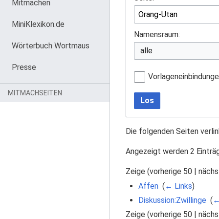
Mitmachen
MiniKlexikon.de
Namensraum:
Wörterbuch Wortmaus
Presse
Vorlageneinbindung
MITMACHSEITEN
Los
Die folgenden Seiten verli
Angezeigt werden 2 Einträ
Zeige (
vorherige 50
|
nächs
Affen
‎
(
← Links
)
Diskussion:Zwillinge
‎
(
←
Zeige (
vorherige 50
|
nächs