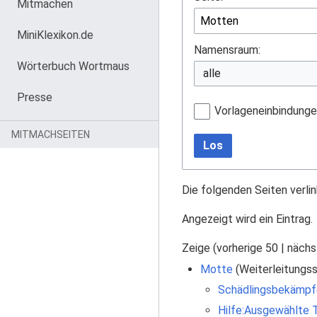
Mitmachen
MiniKlexikon.de
Namensraum:
Wörterbuch Wortmaus
Presse
Vorlageneinbindung
MITMACHSEITEN
Los
Die folgenden Seiten verli
Angezeigt wird ein Eintrag.
Zeige (
vorherige 50
|
nächs
Motte
(Weiterleitungsse
Schädlingsbekämpf
Hilfe:Ausgewählte