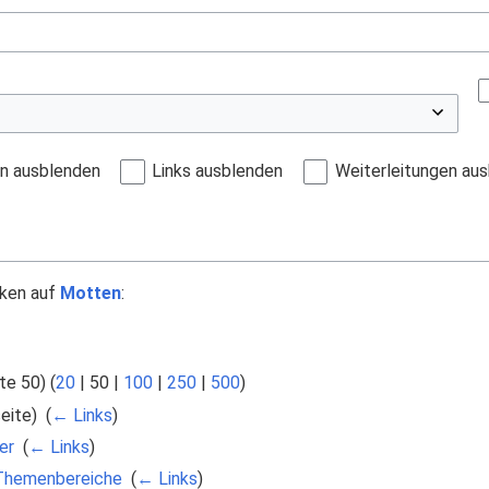
en ausblenden
Links ausblenden
Weiterleitungen au
nken auf
Motten
:
te 50
) (
20
|
50
|
100
|
250
|
500
)
ite) ‎
(
← Links
)
er
‎
(
← Links
)
 Themenbereiche
‎
(
← Links
)