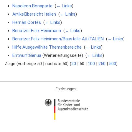
Napoleon Bonaparte
‎
(
← Links
)
Artikelübersicht Italien
‎
(
← Links
)
Hernán Cortés
‎
(
← Links
)
Benutzer:Felix Heinimann
‎
(
← Links
)
Benutzer:Felix Heinimann/Baustelle Aü iTALIEN
‎
(
← Links
)
Hilfe:Ausgewählte Themenbereiche
‎
(
← Links
)
Entwurf:Genua
(Weiterleitungsseite) ‎
(
← Links
)
Zeige (
vorherige 50
|
nächste 50
) (
20
|
50
|
100
|
250
|
500
)
Förderungen: