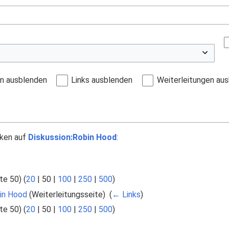
en ausblenden
Links ausblenden
Weiterleitungen au
nken auf
Diskussion:Robin Hood
:
te 50
) (
20
|
50
|
100
|
250
|
500
)
in Hood
(Weiterleitungsseite) ‎
(
← Links
)
te 50
) (
20
|
50
|
100
|
250
|
500
)