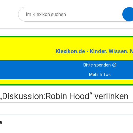
Klexikon.de - Kinder. Wissen. 
Bitte spenden 😊
Mehr Infos
f „Diskussion:Robin Hood“ verlinken
e