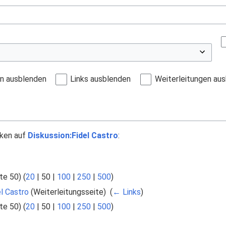
en ausblenden
Links ausblenden
Weiterleitungen au
nken auf
Diskussion:Fidel Castro
:
te 50
) (
20
|
50
|
100
|
250
|
500
)
l Castro
(Weiterleitungsseite) ‎
(
← Links
)
te 50
) (
20
|
50
|
100
|
250
|
500
)