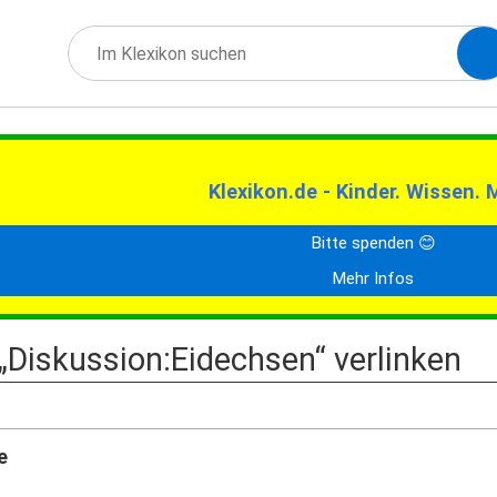
Klexikon.de - Kinder. Wissen. 
Bitte spenden 😊
Mehr Infos
 „Diskussion:Eidechsen“ verlinken
e