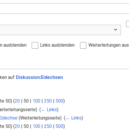
en ausblenden
Links ausblenden
Weiterleitungen au
nken auf
Diskussion:Eidechsen
:
te 50
) (
20
|
50
|
100
|
250
|
500
)
iterleitungsseite) ‎
(
← Links
)
:Eidechse
(Weiterleitungsseite) ‎
(
← Links
)
te 50
) (
20
|
50
|
100
|
250
|
500
)