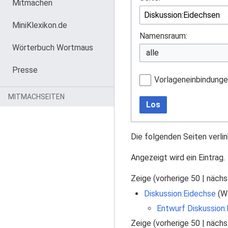
Mitmachen
MiniKlexikon.de
Namensraum:
Wörterbuch Wortmaus
Presse
Vorlageneinbindung
MITMACHSEITEN
Los
Die folgenden Seiten verli
Angezeigt wird ein Eintrag.
Zeige (
vorherige 50
|
nächs
Diskussion:Eidechse
(We
Entwurf Diskussion
Zeige (
vorherige 50
|
nächs