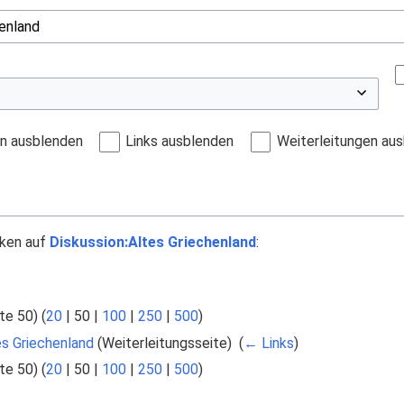
en ausblenden
Links ausblenden
Weiterleitungen au
nken auf
Diskussion:Altes Griechenland
:
te 50
) (
20
|
50
|
100
|
250
|
500
)
es Griechenland
(Weiterleitungsseite) ‎
(
← Links
)
te 50
) (
20
|
50
|
100
|
250
|
500
)