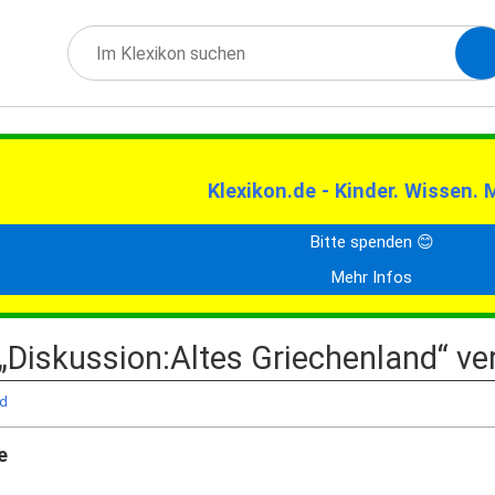
Klexikon.de - Kinder. Wissen. 
Bitte spenden 😊
Mehr Infos
 „Diskussion:Altes Griechenland“ ve
nd
e