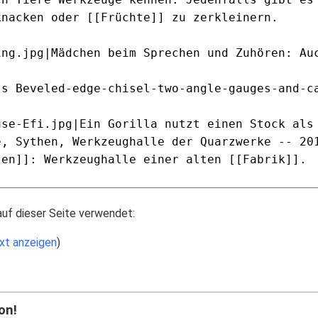
auf dieser Seite verwendet:
xt anzeigen
)
.
on!