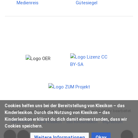
Cookies helfen uns bei der Bereitstellung von Klexikon – das
Diese Seite wurde zuletzt am 18. Oktober 2022 um 10:57 Uhr bearbeitet.
Kinderlexikon. Durch die Nutzung von Klexikon – das
Kinderlexikon erklärst du dich damit einverstanden, dass wir
Datenschutz
Über Klexikon – das Kinderlexikon
Impressum
Cookies speichern.
Weitere Informationen
Okay