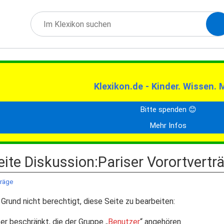
Klexikon.de - Kinder. Wissen. 
Bitte spenden 😊
Mehr Infos
eite Diskussion:Pariser Vorortvertr
träge
Grund nicht berechtigt, diese Seite zu bearbeiten:
er beschränkt, die der Gruppe „
Benutzer
“ angehören.