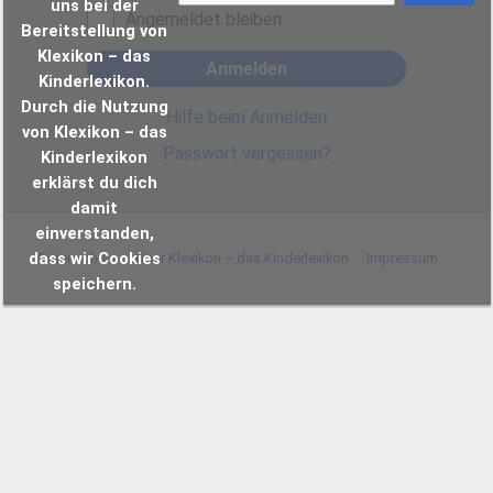
uns bei der
Angemeldet bleiben
Bereitstellung von
Klexikon – das
Anmelden
Kinderlexikon.
Durch die Nutzung
Hilfe beim Anmelden
von Klexikon – das
Passwort vergessen?
Kinderlexikon
erklärst du dich
damit
einverstanden,
dass wir Cookies
Datenschutz
Über Klexikon – das Kinderlexikon
Impressum
speichern.