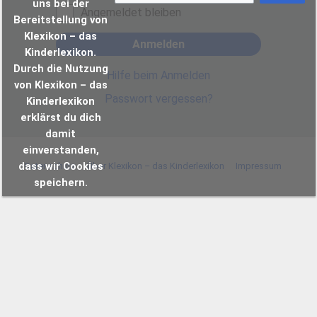
uns bei der
Angemeldet bleiben
Bereitstellung von
Klexikon – das
Anmelden
Kinderlexikon.
Durch die Nutzung
Hilfe beim Anmelden
von Klexikon – das
Passwort vergessen?
Kinderlexikon
erklärst du dich
damit
einverstanden,
dass wir Cookies
Datenschutz
Über Klexikon – das Kinderlexikon
Impressum
speichern.