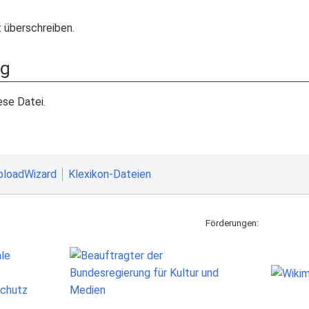
t überschreiben.
ng
se Datei.
ploadWizard
Klexikon-Dateien
Förderungen: