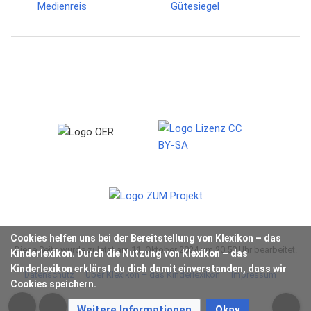
Cookies helfen uns bei der Bereitstellung von Klexikon – das
Diese Seite wurde zuletzt am 11. Oktober 2024 um 20:50 Uhr bearbeitet.
Kinderlexikon. Durch die Nutzung von Klexikon – das
Kinderlexikon erklärst du dich damit einverstanden, dass wir
Datenschutz
Über Klexikon – das Kinderlexikon
Impressum
Cookies speichern.
Weitere Informationen
Okay