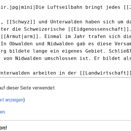
auf dieser Seite verwendet:
xt anzeigen
)
den
.
on!