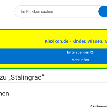
Klexikon.de - Kinder. Wissen. 
Bitte spenden 😊
Mehr Infos
zu „Stalingrad“
nen
Stalingra