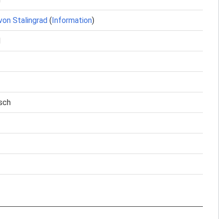
von Stalingrad
(
Information
)
d
sch