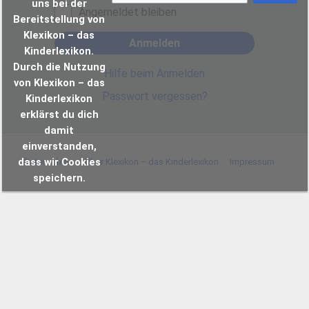
uns bei der
Angemeldet bleiben
Bereitstellung von
Klexikon – das
Anmelden
Kinderlexikon.
Durch die Nutzung
Hilfe beim Anmelden
von Klexikon – das
Passwort vergessen?
Kinderlexikon
erklärst du dich
damit
einverstanden,
dass wir Cookies
Datenschutz
Über Klexikon – das Kinderlexikon
Impressum
speichern.