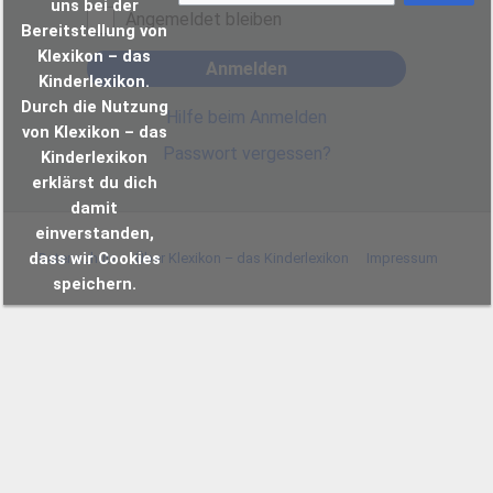
uns bei der
Angemeldet bleiben
Bereitstellung von
Klexikon – das
Anmelden
Kinderlexikon.
Durch die Nutzung
Hilfe beim Anmelden
von Klexikon – das
Passwort vergessen?
Kinderlexikon
erklärst du dich
damit
einverstanden,
dass wir Cookies
Datenschutz
Über Klexikon – das Kinderlexikon
Impressum
speichern.