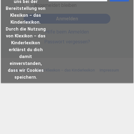
uns bei der
Angemeldet bleiben
Bereitstellung von
Klexikon – das
Anmelden
Kinderlexikon.
Durch die Nutzung
Hilfe beim Anmelden
von Klexikon – das
Passwort vergessen?
Kinderlexikon
erklärst du dich
damit
einverstanden,
dass wir Cookies
Datenschutz
Über Klexikon – das Kinderlexikon
Impressum
speichern.