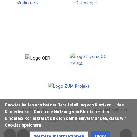
Cookies helfen uns bei der Bereitstellung von Klexikon – das
Diese Seite wurde zuletzt am 10. März 2019 um 21:44 Uhr bearbeitet.
Kinderlexikon. Durch die Nutzung von Klexikon – das
Kinderlexikon erklärst du dich damit einverstanden, dass wir
Datenschutz
Über Klexikon – das Kinderlexikon
Impressum
Cookies speichern.
Weitere Informationen
Okay