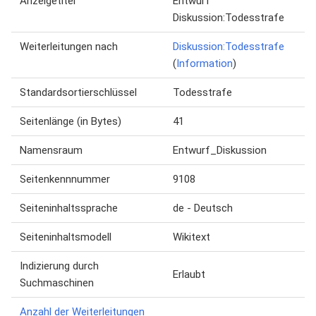
Anzeigetitel
Entwurf
Diskussion:Todesstrafe
Weiterleitungen nach
Diskussion:Todesstrafe
(
Information
)
Standardsortierschlüssel
Todesstrafe
Seitenlänge (in Bytes)
41
Namensraum
Entwurf_Diskussion
Seitenkennnummer
9108
Seiteninhaltssprache
de - Deutsch
Seiteninhaltsmodell
Wikitext
Indizierung durch
Erlaubt
Suchmaschinen
Anzahl der Weiterleitungen