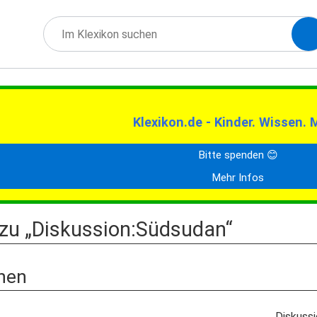
Klexikon.de - Kinder. Wissen. 
Bitte spenden 😊
Mehr Infos
 zu „Diskussion:Südsudan“
nen
Diskuss