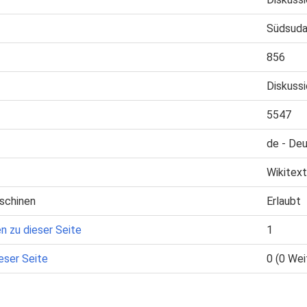
Südsud
856
Diskuss
5547
de - De
Wikitext
schinen
Erlaubt
n zu dieser Seite
1
eser Seite
0 (0 Wei