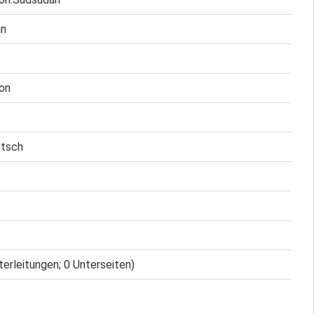
an
ion
utsch
terleitungen; 0 Unterseiten)