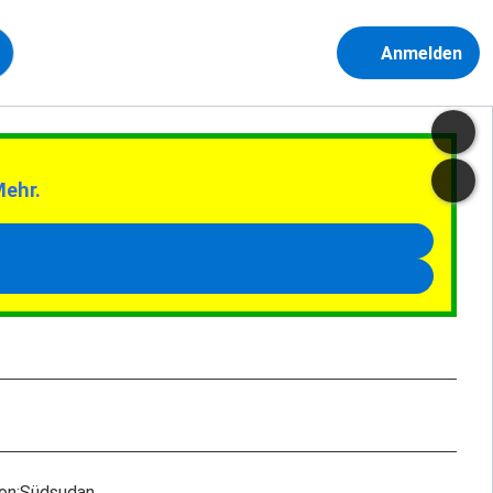
Anmelden
Mehr.
ion:Südsudan