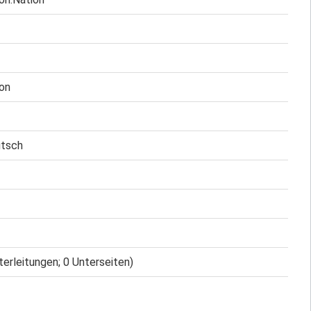
ion
utsch
terleitungen; 0 Unterseiten)