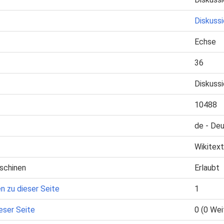
Diskuss
Echse
36
Diskuss
10488
de - De
Wikitext
schinen
Erlaubt
n zu dieser Seite
1
eser Seite
0 (0 Wei