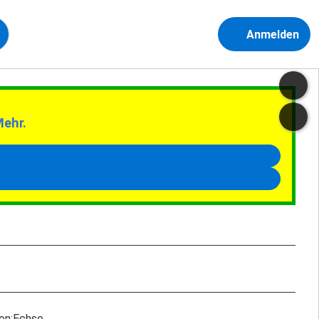
Anmelden
Mehr.
ion:Echse