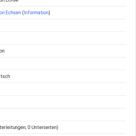
ion:Echsen
(
Information
)
ion
utsch
terleitungen; 0 Unterseiten)