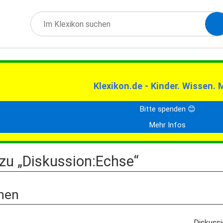
Klexikon.de - Kinder. Wissen. 
Bitte spenden 😊
Mehr Infos
zu „Diskussion:Echse“
nen
Diskuss