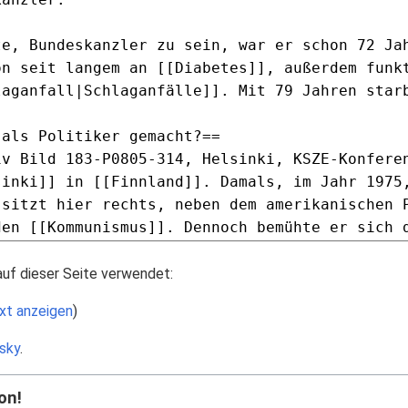
auf dieser Seite verwendet:
xt anzeigen
)
isky
.
on!