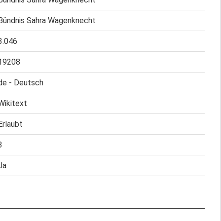
Bündnis Sahra Wagenknecht
3.046
19208
de - Deutsch
Wikitext
Erlaubt
3
Ja