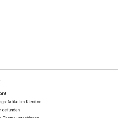
t
.
on!
ngs-Artikel im Klexikon.
r gefunden.