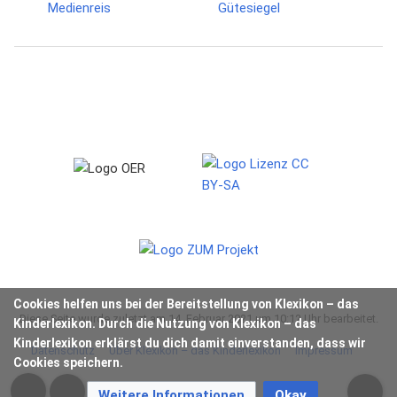
Cookies helfen uns bei der Bereitstellung von Klexikon – das
Diese Seite wurde zuletzt am 14. Februar 2021 um 10:12 Uhr bearbeitet.
Kinderlexikon. Durch die Nutzung von Klexikon – das
Kinderlexikon erklärst du dich damit einverstanden, dass wir
Datenschutz
Über Klexikon – das Kinderlexikon
Impressum
Cookies speichern.
Weitere Informationen
Okay